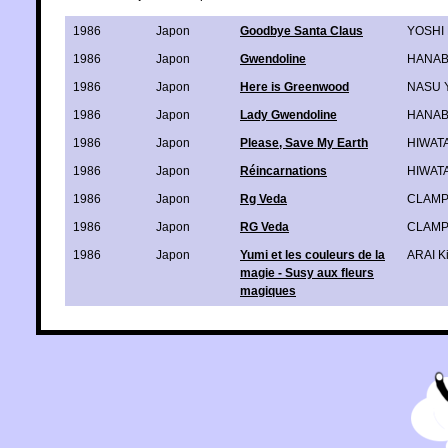
1986
Japon
Goodbye Santa Claus
YOSHI
1986
Japon
Gwendoline
HANAB
1986
Japon
Here is Greenwood
NASU Y
1986
Japon
Lady Gwendoline
HANAB
1986
Japon
Please, Save My Earth
HIWATA
1986
Japon
Réincarnations
HIWATA
1986
Japon
Rg Veda
CLAM
1986
Japon
RG Veda
CLAM
1986
Japon
Yumi et les couleurs de la
ARAI K
magie - Susy aux fleurs
magiques