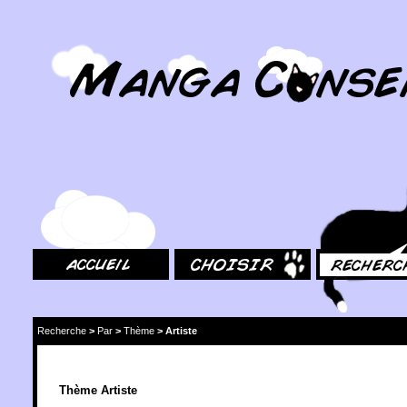
MangaConseil.com
Accueil
Choisir
Rechercher
Recherche
>
Par
>
Thème
>
Artiste
Thème Artiste