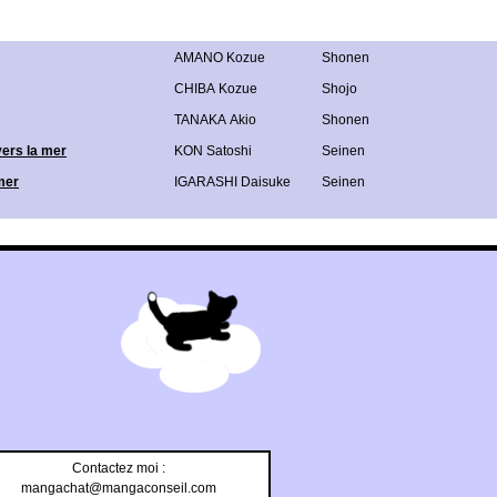
AMANO Kozue
Shonen
CHIBA Kozue
Shojo
TANAKA Akio
Shonen
vers la mer
KON Satoshi
Seinen
mer
IGARASHI Daisuke
Seinen
Contactez moi :
mangachat@mangaconseil.com