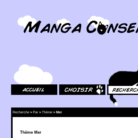
MangaConseil.com
Accueil
Choisir
Rechercher
Recherche
>
Par
>
Thème
>
Mer
Thème Mer