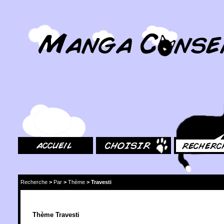
MangaConseil.com
Accueil
Choisir
Rechercher
Recherche
>
Par
>
Thème
>
Travesti
Thème Travesti