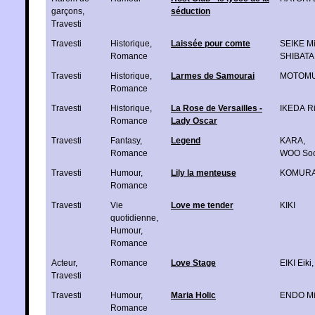
garçons
,
séduction
Travesti
Travesti
Historique
,
Laissée pour comte
SEIKE Mi
Romance
SHIBATA 
Travesti
Historique
,
Larmes de Samourai
MOTOMU
Romance
Travesti
Historique
,
La Rose de Versailles -
IKEDA R
Romance
Lady Oscar
Travesti
Fantasy
,
Legend
KARA
,
Romance
WOO Soo
Travesti
Humour
,
Lily la menteuse
KOMURA
Romance
Travesti
Vie
Love me tender
KIKI
quotidienne
,
Humour
,
Romance
Acteur
,
Romance
Love Stage
EIKI Eiki
Travesti
Travesti
Humour
,
Maria Holic
ENDO Mi
Romance