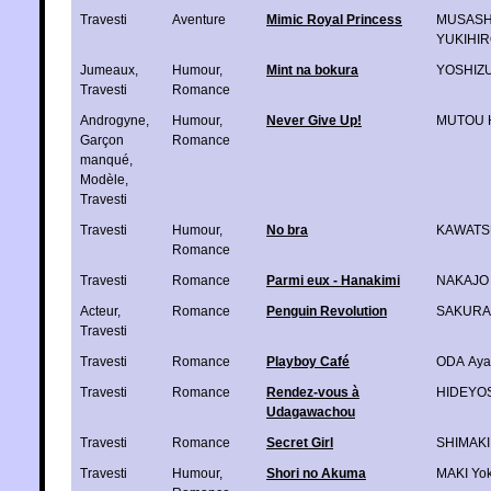
Travesti
Aventure
Mimic Royal Princess
MUSASH
YUKIHIR
Jumeaux
,
Humour
,
Mint na bokura
YOSHIZU
Travesti
Romance
Androgyne
,
Humour
,
Never Give Up!
MUTOU 
Garçon
Romance
manqué
,
Modèle
,
Travesti
Travesti
Humour
,
No bra
KAWATSU
Romance
Travesti
Romance
Parmi eux - Hanakimi
NAKAJO 
Acteur
,
Romance
Penguin Revolution
SAKURA 
Travesti
Travesti
Romance
Playboy Café
ODA Aya
Travesti
Romance
Rendez-vous à
HIDEYO
Udagawachou
Travesti
Romance
Secret Girl
SHIMAKI
Travesti
Humour
,
Shori no Akuma
MAKI Yo