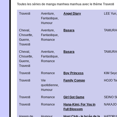
Toutes les séries de manga manhwa manhua avec le thème Travesti
Travesti
Aventure
,
Angel Diary
LEE Yun
Fantastique
,
Humour
Cheval
,
Aventure
,
Basara
TAMURA
Chouette
,
Fantastique
,
Guerre
,
Romance
Travesti
Cheval
,
Aventure
,
Basara
TAMURA
Chouette
,
Fantastique
,
Guerre
,
Romance
Travesti
Travesti
Romance
Boy Princess
KIM Sey
Travesti
Vie
Family Compo
HOJO Ts
quotidienne
,
Humour
Travesti
Romance
Girl Got Game
SEINO S
Travesti
Romance
Hana-Kimi, For You in
NAKAJO 
Full Blossom
Harem de
Humour
Host Club - le lycée de la
HATORI 