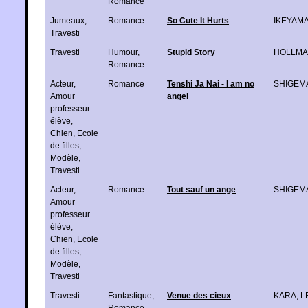
Romance
Jumeaux
,
Romance
So Cute It Hurts
IKEYAM
Travesti
Travesti
Humour
,
Stupid Story
HOLLMA
Romance
Acteur
,
Romance
Tenshi Ja Nai - I am no
SHIGEMA
Amour
angel
professeur
élève
,
Chien
,
Ecole
de filles
,
Modèle
,
Travesti
Acteur
,
Romance
Tout sauf un ange
SHIGEMA
Amour
professeur
élève
,
Chien
,
Ecole
de filles
,
Modèle
,
Travesti
Travesti
Fantastique
,
Venue des cieux
KARA
,
L
Romance