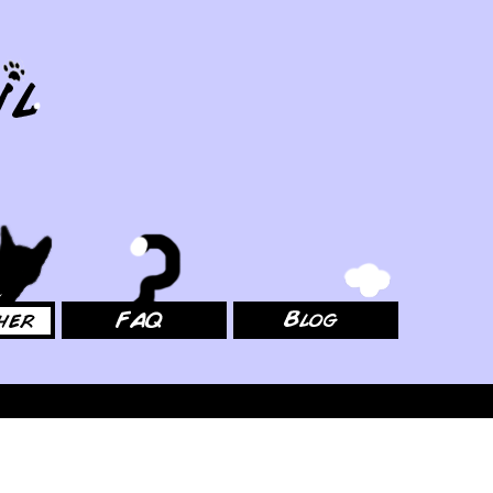
FAQ
Blog