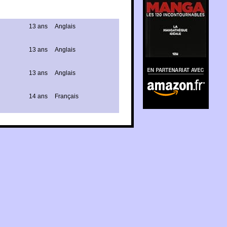
13 ans
Anglais
13 ans
Anglais
En partenariat avec
Amazon.fr
13 ans
Anglais
14 ans
Français