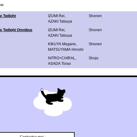
me
e Twilight
IZUMI Rei
,
Shonen
AZAKI Tatsuya
he Twilight Omnibus
IZUMI Rei
,
Shonen
AZAKI Tatsuya
KIKUYA Megane
,
Shonen
MATSUYAMA Hiroshi
NITRO+CHIRAL
,
Shojo
ASADA Torao
Contactez moi :