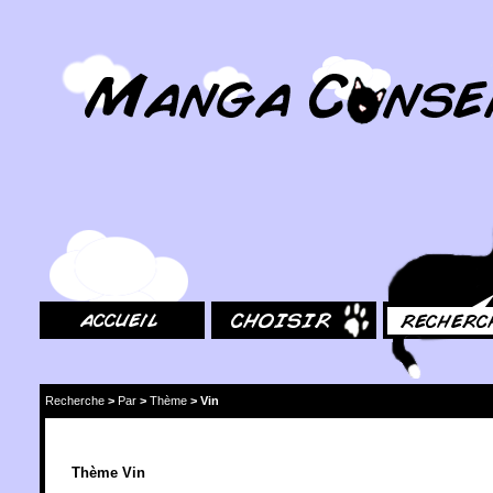
MangaConseil.com
Accueil
Choisir
Rechercher
Recherche
>
Par
>
Thème
>
Vin
Thème Vin