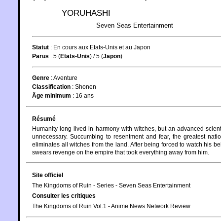
YORUHASHI
Seven Seas Entertainment
Statut
:
En cours aux Etats-Unis et au Japon
Parus
: 5 (
Etats-Unis
) / 5 (
Japon
)
Genre
:
Aventure
Classification
:
Shonen
Âge minimum
:
16 ans
Résumé
Humanity long lived in harmony with witches, but an advanced scient
unnecessary. Succumbing to resentment and fear, the greatest natio
eliminates all witches from the land. After being forced to watch his b
swears revenge on the empire that took everything away from him.
Site officiel
The Kingdoms of Ruin - Series - Seven Seas Entertainment
Consulter les critiques
The Kingdoms of Ruin Vol.1 - Anime News Network Review