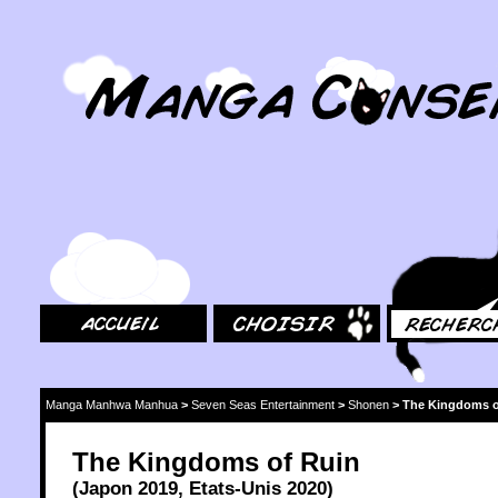
MangaConseil.com
Accueil
Choisir
Rechercher
Manga Manhwa Manhua
>
Seven Seas Entertainment
>
Shonen
>
The Kingdoms o
The Kingdoms of Ruin
(
Japon
2019
,
Etats-Unis
2020
)