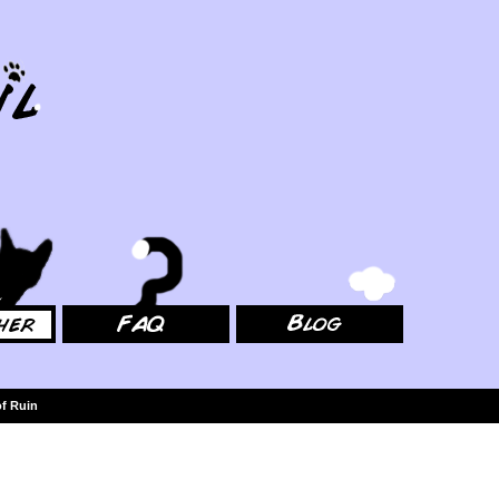
FAQ
Blog
f Ruin