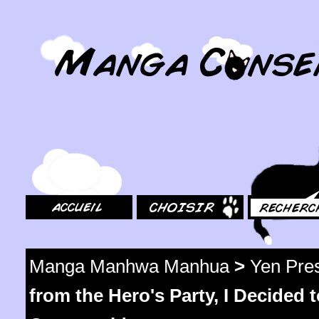
MangaConseil.com
Accueil
Choisir
Rechercher
Manga Manhwa Manhua
>
Yen Pre
from the Hero's Party, I Decided t