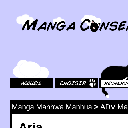
MangaConseil.com
Accueil
Choisir
Rechercher
Manga Manhwa Manhua
>
ADV Ma
Aria