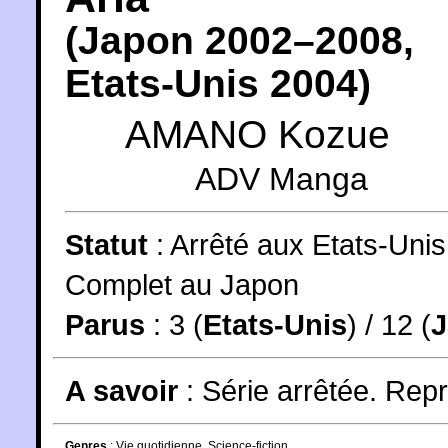
(
Japon
2002
–2008,
Etats-Unis
2004
)
AMANO Kozue
ADV Manga
Statut
:
Arrêté aux Etats-Unis
Complet au Japon
Parus
: 3 (
Etats-Unis
) / 12 (
A savoir
: Série arrêtée. Rep
Genres
:
Vie quotidienne
,
Science-fiction