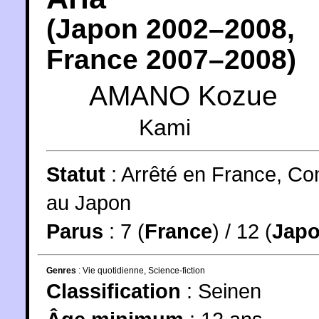
(
Japon
2002
–2008,
France
2007
–2008)
AMANO Kozue
Kami
Statut
:
Arrêté en France, Co
au Japon
Parus
: 7 (
France
) / 12 (
Jap
Genres
:
Vie quotidienne
,
Science-fiction
Classification
:
Seinen