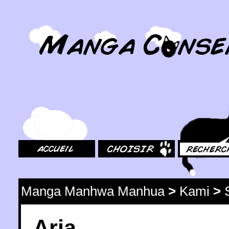
MangaConseil.com
Accueil
Choisir
Rechercher
Manga Manhwa Manhua
>
Kami
>
Aria