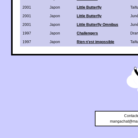
2001
Japon
Little Butterfly
Taif
2001
Japon
Little Butterfly
Jun
2001
Japon
Little Butterfly Omnibus
Jun
1997
Japon
Challengers
Dra
1997
Japon
Rien n'est impossible
Taif
Contact
mangachat@man