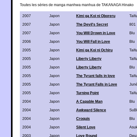
Toutes les séries de manga manhwa manhua de TAKANAGA Hinako
2007
Japon
Kimi ga Koi ni Oboreru
Taif
2007
Japon
The Devil's Secret
801
2007
Japon
You Will Drown in Love
Blu
2006
Japon
You Will Fall in Love
Blu
2005
Japon
Kimi ga Koi ni Ochiru
Taif
2005
Japon
Liberty Liberty
Taif
2005
Japon
Liberty Liberty
Blu
2005
Japon
The Tyrant falls in love
Taif
2005
Japon
The Tyrant Falls in Love
Jun
2005
Japon
Turning Point
Taif
2004
Japon
A Capable Man
Blu
2004
Japon
Awkward Silence
SuB
2004
Japon
Croquis
Blu
2004
Japon
Silent Love
Asu
2003
Japon
Love Round
Deu