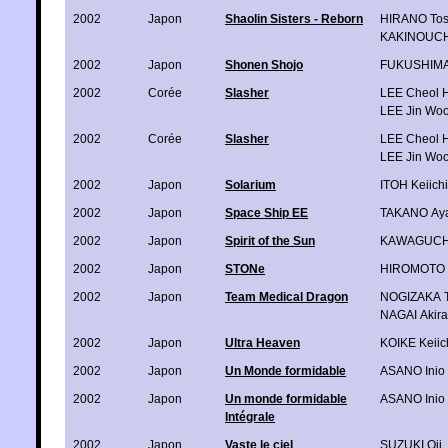
2002
Japon
Shaolin Sisters - Reborn
HIRANO Tos
KAKINOUCH
2002
Japon
Shonen Shojo
FUKUSHIMA 
2002
Corée
Slasher
LEE Cheol 
LEE Jin Wo
2002
Corée
Slasher
LEE Cheol 
LEE Jin Wo
2002
Japon
Solarium
ITOH Keiichi
2002
Japon
Space Ship EE
TAKANO Ay
2002
Japon
Spirit of the Sun
KAWAGUCHI 
2002
Japon
STONe
HIROMOTO S
2002
Japon
Team Medical Dragon
NOGIZAKA T
NAGAI Akira
2002
Japon
Ultra Heaven
KOIKE Keiic
2002
Japon
Un Monde formidable
ASANO Inio
2002
Japon
Un monde formidable
ASANO Inio
Intégrale
2002
Japon
Vaste le ciel
SUZUKI Oji