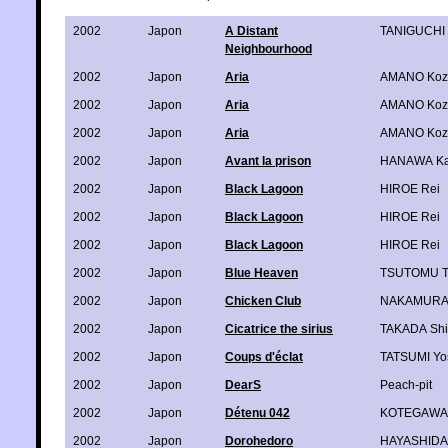
2002
Japon
A Distant
TANIGUCHI 
Neighbourhood
2002
Japon
Aria
AMANO Koz
2002
Japon
Aria
AMANO Koz
2002
Japon
Aria
AMANO Koz
2002
Japon
Avant la prison
HANAWA Ka
2002
Japon
Black Lagoon
HIROE Rei
2002
Japon
Black Lagoon
HIROE Rei
2002
Japon
Black Lagoon
HIROE Rei
2002
Japon
Blue Heaven
TSUTOMU T
2002
Japon
Chicken Club
NAKAMURA 
2002
Japon
Cicatrice the sirius
TAKADA Shin
2002
Japon
Coups d'éclat
TATSUMI Yos
2002
Japon
DearS
Peach-pit
2002
Japon
Détenu 042
KOTEGAWA
2002
Japon
Dorohedoro
HAYASHIDA