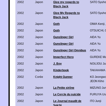
2002
Japon
Give my regards to
SATO Syuh
Black Jack
2002
Japon
Give My Regards to
SATO Syuh
Black Jack
2002
Japon
Goth
OIWA Kenji
,
2002
Japon
Goth
OTSUICHI
,
2002
Japon
Gunslinger Girl
AIDA Yu
2002
Japon
Gunslinger Girl
AIDA Yu
2002
Japon
Gunslinger Girl Omnibus
AIDA Yu
2002
Japon
Imperfect Hero
GUREKE Ma
2002
Japon
J. Boy
NOUJOU Jun
2002
Japon
Kinderbook
TAKAHAMA 
2002
Corée
Knight Gunner
KO Jeongw
JEON Kiho
2002
Japon
La Petite sirène
MIZUNO Ju
2002
Japon
Le Cercle du suicide
FURUYA Us
2002
Japon
Le Journal maudit de
ITO Junji
Soïchi