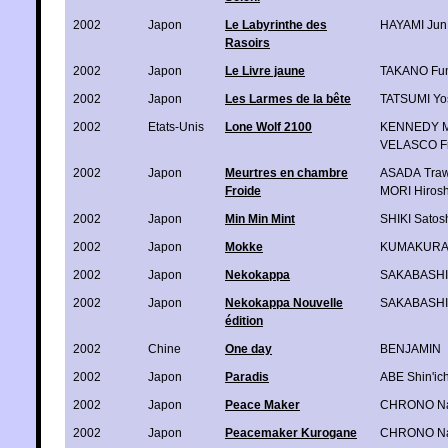
2002
Japon
Le Labyrinthe des
HAYAMI Jun
Rasoirs
2002
Japon
Le Livre jaune
TAKANO Fu
2002
Japon
Les Larmes de la bête
TATSUMI Yos
2002
Etats-Unis
Lone Wolf 2100
KENNEDY M
VELASCO Fr
2002
Japon
Meurtres en chambre
ASADA Traw
Froide
MORI Hirosh
2002
Japon
Min Min Mint
SHIKI Satos
2002
Japon
Mokke
KUMAKURA 
2002
Japon
Nekokappa
SAKABASHIR
2002
Japon
Nekokappa Nouvelle
SAKABASHIR
édition
2002
Chine
One day
BENJAMIN
2002
Japon
Paradis
ABE Shin'ich
2002
Japon
Peace Maker
CHRONO N
2002
Japon
Peacemaker Kurogane
CHRONO N