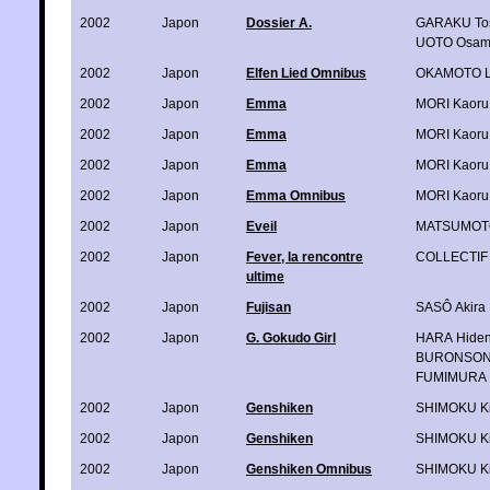
2002
Japon
Dossier A.
GARAKU To
UOTO Osa
2002
Japon
Elfen Lied Omnibus
OKAMOTO L
2002
Japon
Emma
MORI Kaoru
2002
Japon
Emma
MORI Kaoru
2002
Japon
Emma
MORI Kaoru
2002
Japon
Emma Omnibus
MORI Kaoru
2002
Japon
Eveil
MATSUMOTO
2002
Japon
Fever, la rencontre
COLLECTIF
ultime
2002
Japon
Fujisan
SASÔ Akira
2002
Japon
G. Gokudo Girl
HARA Hiden
BURONSO
FUMIMURA 
2002
Japon
Genshiken
SHIMOKU K
2002
Japon
Genshiken
SHIMOKU K
2002
Japon
Genshiken Omnibus
SHIMOKU K