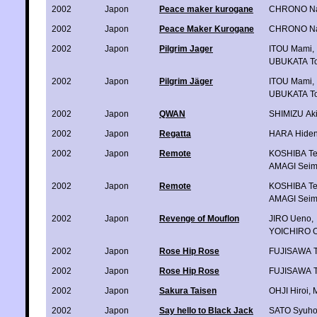
2002
Japon
Peace maker kurogane
CHRONO N
2002
Japon
Peace Maker Kurogane
CHRONO N
2002
Japon
Pilgrim Jager
ITOU Mami
,
UBUKATA T
2002
Japon
Pilgrim Jäger
ITOU Mami
,
UBUKATA T
2002
Japon
QWAN
SHIMIZU Ak
2002
Japon
Regatta
HARA Hiden
2002
Japon
Remote
KOSHIBA Te
AMAGI Seim
2002
Japon
Remote
KOSHIBA Te
AMAGI Seim
2002
Japon
Revenge of Mouflon
JIRO Ueno
,
YOICHIRO 
2002
Japon
Rose Hip Rose
FUJISAWA T
2002
Japon
Rose Hip Rose
FUJISAWA T
2002
Japon
Sakura Taisen
OHJI Hiroi
,
2002
Japon
Say hello to Black Jack
SATO Syuh