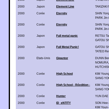
2000
Japon
Element Line
TAKIZAKI
2000
Corée
Eternity
SHIN Yon
PARK Jin
2000
Corée
Eternity
SHIN Yon
PARK Jin
2000
Japon
Full metal panic
RETSU Ta
GATOU Sh
2000
Japon
Full Metal Panic!
GATOU Sh
TATEO Re
2000
Etats-Unis
Gigantor
DUNN Be
NOMURA
,
HUTCHIS
2000
Corée
High School
KIM Youn
SANG YO
2000
Corée
High School - Réedition -
KIM Youn
SANG YO
2000
Corée
Hunter
YUN DAE
2000
Corée
ID_eNTITY
SON Hee-
KIM Youn