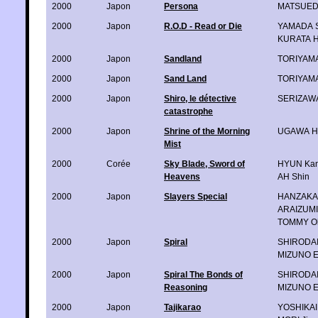
2000
Japon
Persona
MATSUED
2000
Japon
R.O.D - Read or Die
YAMADA S
KURATA H
2000
Japon
Sandland
TORIYAMA
2000
Japon
Sand Land
TORIYAMA
2000
Japon
Shiro, le détective
SERIZAWA
catastrophe
2000
Japon
Shrine of the Morning
UGAWA Hi
Mist
2000
Corée
Sky Blade, Sword of
HYUN Kan
Heavens
AH Shin
2000
Japon
Slayers Special
HANZAKA 
ARAIZUMI
TOMMY Oh
2000
Japon
Spiral
SHIRODAI
MIZUNO E
2000
Japon
Spiral The Bonds of
SHIRODAI
Reasoning
MIZUNO E
2000
Japon
Tajikarao
YOSHIKAI 