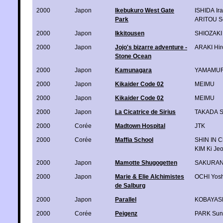
2000
Japon
Ikebukuro West Gate
ISHIDA Ira
Park
ARITOU S
2000
Japon
Ikkitousen
SHIOZAKI 
2000
Japon
Jojo's bizarre adventure -
ARAKI Hir
Stone Ocean
2000
Japon
Kamunagara
YAMAMUR
2000
Japon
Kikaider Code 02
MEIMU
2000
Japon
Kikaider Code 02
MEIMU
2000
Japon
La Cicatrice de Sirius
TAKADA Sh
2000
Corée
Madtown Hospital
JTK
2000
Corée
Maffia School
SHIN IN C
KIM Ki Je
2000
Japon
Mamotte Shugogetten
SAKURAN
2000
Japon
Marie & Elie Alchimistes
OCHI Yosh
de Salburg
2000
Japon
Parallel
KOBAYASH
2000
Corée
Peigenz
PARK Sun