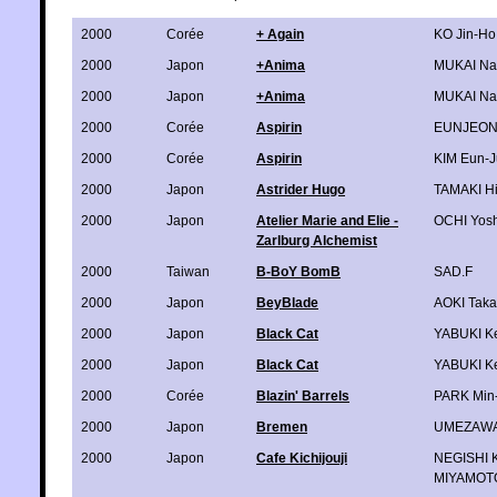
2000
Corée
+ Again
KO Jin-Ho
2000
Japon
+Anima
MUKAI Na
2000
Japon
+Anima
MUKAI Na
2000
Corée
Aspirin
EUNJEON
2000
Corée
Aspirin
KIM Eun-
2000
Japon
Astrider Hugo
TAMAKI H
2000
Japon
Atelier Marie and Elie -
OCHI Yosh
Zarlburg Alchemist
2000
Taiwan
B-BoY BomB
SAD.F
2000
Japon
BeyBlade
AOKI Tak
2000
Japon
Black Cat
YABUKI K
2000
Japon
Black Cat
YABUKI K
2000
Corée
Blazin' Barrels
PARK Min
2000
Japon
Bremen
UMEZAWA
2000
Japon
Cafe Kichijouji
NEGISHI 
MIYAMOTO