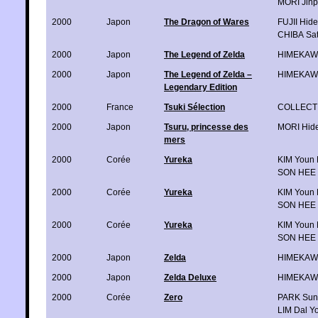
MORI Jinp
2000
Japon
The Dragon of Wares
FUJII Hide
CHIBA Sat
2000
Japon
The Legend of Zelda
HIMEKAWA
2000
Japon
The Legend of Zelda –
HIMEKAWA
Legendary Edition
2000
France
Tsuki Sélection
COLLECT
2000
Japon
Tsuru, princesse des
MORI Hide
mers
2000
Corée
Yureka
KIM Youn
SON HEE 
2000
Corée
Yureka
KIM Youn
SON HEE 
2000
Corée
Yureka
KIM Youn
SON HEE 
2000
Japon
Zelda
HIMEKAWA
2000
Japon
Zelda Deluxe
HIMEKAWA
2000
Corée
Zero
PARK Sun
LIM Dal Y