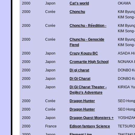
2000
Japon
Cat's world
OKAMA
2000
Corée
Chonchu
KIM Byung
KIM Song
2000
Corée
Chonchu - Réedition -
KIM Byung
KIM Song
2000
Corée
Chunchu - Genocide
KIM Byung
Fiend
KIM Song
2000
Japon
Crazy Kouzu BC
ASADA Hi
2000
Japon
Cromartie High School
NONAKA E
2000
Japon
Di gi charat
DONBO K
2000
Japon
Di Gi Charat
DONBO K
2000
Japon
Di Gi Charat Theater -
KIRIGA Yu
Dejiko's Adventure
2000
Corée
Dragon Hunter
SEO Hong
2000
Corée
Dragon Hunter
SEO Hong
2000
Japon
Dragon Quest Monsters +
YOSHIZAK
2000
France
Edison fantasy Science
TETSURO
2000
Japon
Element Line
TAKIZAKI