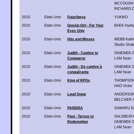
MCCOUGH N
RICHARD 
2010
Etats-Unis
Futaribeya
YUKIKO
2010
Etats-Unis
Gossip Girl - For Your
BAEK Hyek
Eyes Only
2010
Etats-Unis
Hits and Misses
WEBB Kath
Studio Sha
2010
Etats-Unis
Judith - Captive to
GNIEWEK Ga
Conqueror
LAM Sean
2010
Etats-Unis
Judith - De captive à
GNIEWEK Ga
conquérante
LAM Sean
2010
Etats-Unis
King of RPGs
THOMPSON
HAO Victor
2010
Etats-Unis
Loud Snow
ANDERSON
BELCHER A
2010
Etats-Unis
PANDRA
SAWARU Er
2010
Etats-Unis
Paul - Tarsus to
SALISBURY
Redemption
GNIEWEK Ga
LAM Sean