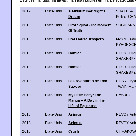
Liste des mangas, manhwas, manhuas publiés en France et aux Etats-
2019
Etats-Unis
A Midsummer Night's
SHAKESPEA
Dream
PoTse
,
CHAN
2019
Etats-Unis
First Squad -The Moment
SUGIHARA 
Of Truth
2019
Etats-Unis
Frat House Troopers
MAYNE Xavi
PYEONGC
2019
Etats-Unis
Hamlet
CHOY Julie
SHAKESPEA
2019
Etats-Unis
Hamlet
CHOY Julie
SHAKESPEA
2019
Etats-Unis
Les Aventures de Tom
CHAN Cryst
Sawyer
TWAIN Mar
2019
Etats-Unis
My Little Pony: The
HASBRO
Manga – A Day in the
Life of Equestria
2018
Etats-Unis
Animus
REVOY Ant
2018
Etats-Unis
Animus
REVOY Ant
2018
Etats-Unis
Crush
CHMAKOVA 