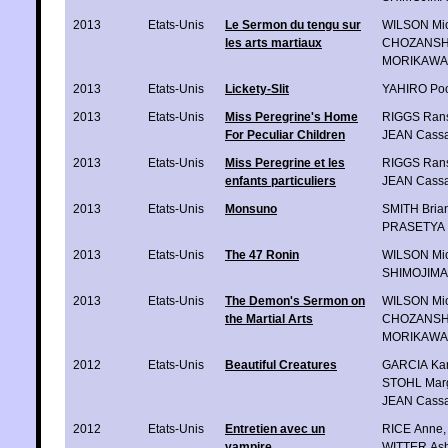
2013
Etats-Unis
Le Sermon du tengu sur
WILSON Mic
les arts martiaux
CHOZANSHI 
MORIKAWA 
2013
Etats-Unis
Lickety-Slit
YAHIRO Poc
2013
Etats-Unis
Miss Peregrine's Home
RIGGS Ran
For Peculiar Children
JEAN Cass
2013
Etats-Unis
Miss Peregrine et les
RIGGS Ran
enfants particuliers
JEAN Cass
2013
Etats-Unis
Monsuno
SMITH Bria
PRASETYA 
2013
Etats-Unis
The 47 Ronin
WILSON Mic
SHIMOJIMA 
2013
Etats-Unis
The Demon's Sermon on
WILSON Mic
the Martial Arts
CHOZANSHI 
MORIKAWA 
2012
Etats-Unis
Beautiful Creatures
GARCIA Ka
STOHL Marg
JEAN Cass
2012
Etats-Unis
Entretien avec un
RICE Anne
,
vampire
WITTER Ash