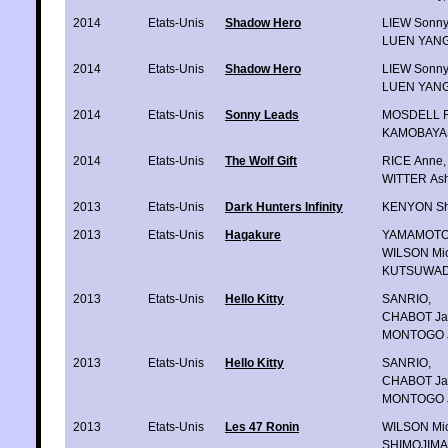
2014
Etats-Unis
Shadow Hero
LIEW Sonny
LUEN YANG
2014
Etats-Unis
Shadow Hero
LIEW Sonny
LUEN YANG
2014
Etats-Unis
Sonny Leads
MOSDELL R
KAMOBAYAS
2014
Etats-Unis
The Wolf Gift
RICE Anne
,
WITTER Ash
2013
Etats-Unis
Dark Hunters Infinity
KENYON She
2013
Etats-Unis
Hagakure
YAMAMOTO 
WILSON Mic
KUTSUWAD
2013
Etats-Unis
Hello Kitty
SANRIO
,
CHABOT Ja
MONTOGO 
2013
Etats-Unis
Hello Kitty
SANRIO
,
CHABOT Ja
MONTOGO 
2013
Etats-Unis
Les 47 Ronin
WILSON Mic
SHIMOJIMA 