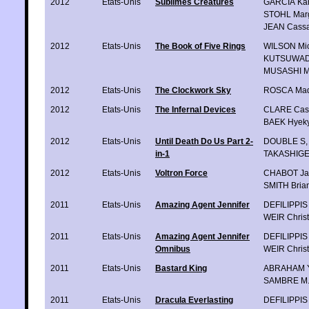
2012
Etats-Unis
Sublimes Créatures
GARCIA Ka
STOHL Marg
JEAN Cass
2012
Etats-Unis
The Book of Five Rings
WILSON Mic
KUTSUWAD
MUSASHI M
2012
Etats-Unis
The Clockwork Sky
ROSCA Mad
2012
Etats-Unis
The Infernal Devices
CLARE Cas
BAEK Hyek
2012
Etats-Unis
Until Death Do Us Part 2-
DOUBLE S
,
in-1
TAKASHIGE 
2012
Etats-Unis
Voltron Force
CHABOT Ja
SMITH Bria
2011
Etats-Unis
Amazing Agent Jennifer
DEFILIPPIS
WEIR Christ
2011
Etats-Unis
Amazing Agent Jennifer
DEFILIPPIS
Omnibus
WEIR Christ
2011
Etats-Unis
Bastard King
ABRAHAM Y
SAMBRE M.
2011
Etats-Unis
Dracula Everlasting
DEFILIPPIS