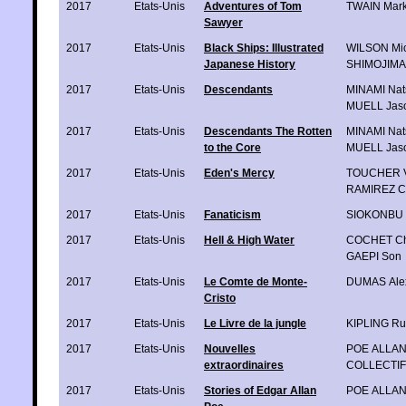
2017
Etats-Unis
Adventures of Tom
TWAIN Mar
Sawyer
2017
Etats-Unis
Black Ships: Illustrated
WILSON Mic
Japanese History
SHIMOJIMA 
2017
Etats-Unis
Descendants
MINAMI Nat
MUELL Jas
2017
Etats-Unis
Descendants The Rotten
MINAMI Nat
to the Core
MUELL Jas
2017
Etats-Unis
Eden's Mercy
TOUCHER V
RAMIREZ Co
2017
Etats-Unis
Fanaticism
SIOKONBU
2017
Etats-Unis
Hell & High Water
COCHET Ch
GAEPI Son
2017
Etats-Unis
Le Comte de Monte-
DUMAS Ale
Cristo
2017
Etats-Unis
Le Livre de la jungle
KIPLING Ru
2017
Etats-Unis
Nouvelles
POE ALLAN
extraordinaires
COLLECTIF
2017
Etats-Unis
Stories of Edgar Allan
POE ALLAN