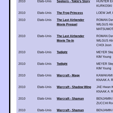
2010
Etats-Unis
Seekers - Toklo's Story
HUNTER Er
KURKOSKI B
2010
Etats-Unis
The Frog Princess
LOEW Jeff
,
2010
Etats-Unis
The Last Airbender
ROMAN Da
Movie Prequel
WILGUS Ali
MATSUMOT
2010
Etats-Unis
The Last Airbender
ROMAN Da
Movie Tie-In
WILGUS Ali
CHOI Joon
2010
Etats-Unis
Twilight
MEYER Ste
KIM Young
2010
Etats-Unis
Twilight
MEYER Ste
KIM Young
2010
Etats-Unis
Warcraft - Mage
KAWAKAMI
KNAAK A. R
2010
Etats-Unis
Warcraft - Shadow Wing
JAE Hwan 
KNAAK A. R
2010
Etats-Unis
Warcraft - Shaman
BENJAMIN 
ZUCCHI Ro
2010
Etats-Unis
Warcraft - Shaman
BENJAMIN 