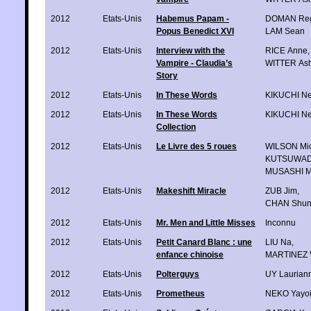
2012
Etats-Unis
Habemus Papam -
DOMAN Reg
Popus Benedict XVI
LAM Sean
2012
Etats-Unis
Interview with the
RICE Anne
,
Vampire - Claudia’s
WITTER Ash
Story
2012
Etats-Unis
In These Words
KIKUCHI N
2012
Etats-Unis
In These Words
KIKUCHI N
Collection
2012
Etats-Unis
Le Livre des 5 roues
WILSON Mic
KUTSUWAD
MUSASHI M
2012
Etats-Unis
Makeshift Miracle
ZUB Jim
,
CHAN Shun
2012
Etats-Unis
Mr. Men and Little Misses
Inconnu
2012
Etats-Unis
Petit Canard Blanc : une
LIU Na
,
enfance chinoise
MARTINEZ V
2012
Etats-Unis
Polterguys
UY Laurian
2012
Etats-Unis
Prometheus
NEKO Yayo