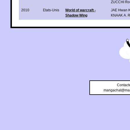
ZUCCHI Ro
2010
Etats-Unis
World of warcraft -
JAE Hwan 
Shadow Wing
KNAAK A. R
Contact
mangachat@man