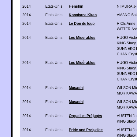
2014
Etats-Unis
Henshin
NIIMURA J-
2014
Etats-Unis
Konohana Kitan
AMANO Sak
2014
Etats-Unis
Le Don du loup
RICE Anne
,
WITTER Ash
2014
Etats-Unis
Les Miserables
HUGO Victo
KING Stacy
,
SUNNEKO 
CHAN Cryst
2014
Etats-Unis
Les Misérables
HUGO Victo
KING Stacy
,
SUNNEKO 
CHAN Cryst
2014
Etats-Unis
Musashi
WILSON Mic
MORIKAWA 
2014
Etats-Unis
Musashi
WILSON Mic
MORIKAWA 
2014
Etats-Unis
Orgueil et Préjugés
AUSTEN Ja
KING Stacy
2014
Etats-Unis
Pride and Prejudice
AUSTEN Ja
KING Stacy