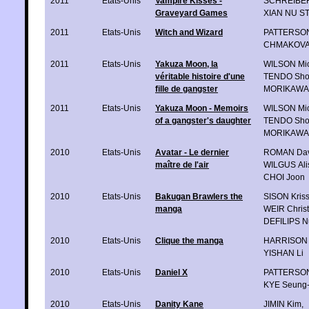
2011
Etats-Unis
Vampire Kisses -
SCHREIBER
Graveyard Games
XIAN NU S
2011
Etats-Unis
Witch and Wizard
PATTERSON
CHMAKOVA 
2011
Etats-Unis
Yakuza Moon, la
WILSON Mic
véritable histoire d'une
TENDO Sho
fille de gangster
MORIKAWA 
2011
Etats-Unis
Yakuza Moon - Memoirs
WILSON Mic
of a gangster's daughter
TENDO Sho
MORIKAWA 
2010
Etats-Unis
Avatar - Le dernier
ROMAN Da
maître de l'air
WILGUS Ali
CHOI Joon
2010
Etats-Unis
Bakugan Brawlers the
SISON Kris
manga
WEIR Christ
DEFILIPS N
2010
Etats-Unis
Clique the manga
HARRISON 
YISHAN Li
2010
Etats-Unis
Daniel X
PATTERSON
KYE Seung
2010
Etats-Unis
Danity Kane
JIMIN Kim
,