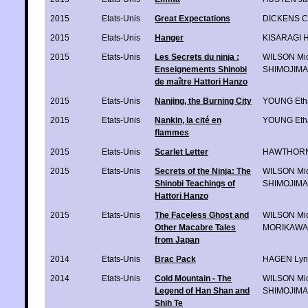
2015
Etats-Unis
Great Expectations
DICKENS C
2015
Etats-Unis
Hanger
KISARAGI H
2015
Etats-Unis
Les Secrets du ninja :
WILSON Mic
Enseignements Shinobi
SHIMOJIMA 
de maître Hattori Hanzo
2015
Etats-Unis
Nanjing, the Burning City
YOUNG Eth
2015
Etats-Unis
Nankin, la cité en
YOUNG Eth
flammes
2015
Etats-Unis
Scarlet Letter
HAWTHORNE
2015
Etats-Unis
Secrets of the Ninja: The
WILSON Mic
Shinobi Teachings of
SHIMOJIMA 
Hattori Hanzo
2015
Etats-Unis
The Faceless Ghost and
WILSON Mic
Other Macabre Tales
MORIKAWA 
from Japan
2014
Etats-Unis
Brac Pack
HAGEN Lyn
2014
Etats-Unis
Cold Mountain - The
WILSON Mic
Legend of Han Shan and
SHIMOJIMA 
Shih Te