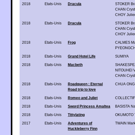
2018
Etats-Unis
Dracula
STOKER B
CHAN Cryst
CHOY Julie
2018
Etats-Unis
Dracula
STOKER B
CHAN Cryst
CHOY Julie
2018
Etats-Unis
Frog
CALMES Ma
PYEONGC
2018
Etats-Unis
Grand Hotel Life
SUMIYA
2018
Etats-Unis
Macbeth
SHAKESPEA
NITOUHEI Vi
CHAN Cryst
2018
Etats-Unis
Roadqueen : Eternal
CHUA ONG 
Road trip to love
2018
Etats-Unis
Romeo and Juliet
COLLECTIF
2018
Etats-Unis
Sword Princess Amaltea
BASISTA Na
2018
Etats-Unis
Tittylating
OKUMOTO Y
2017
Etats-Unis
Adventures of
TWAIN Mar
Huckleberry Finn