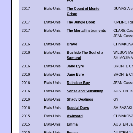
Poe
2017
Etats-Unis
The Count of Monte
DUMAS Ale
Cristo
2017
Etats-Unis
The Jungle Book
KIPLING Ru
2017
Etats-Unis
The Mortal Instruments
CLARE Cas
JEAN Cass
2016
Etats-Unis
Brave
CHMAKOVA 
2016
Etats-Unis
Bushido The Soul of a
WILSON Mic
Samurai
SHIMOJIMA 
2016
Etats-Unis
Jane Eyre
BRONTE Cha
2016
Etats-Unis
Jane Eyre
BRONTE Cha
2016
Etats-Unis
Reindeer Boy
JEAN Cass
2016
Etats-Unis
Sense and Sensibility
AUSTEN Ja
2016
Etats-Unis
Shady Dealings
GY
2016
Etats-Unis
Special Days
SHIBASAKI 
2015
Etats-Unis
Awkward
CHMAKOVA 
2015
Etats-Unis
Emma
AUSTEN Ja
2015
Etats-Unis
Emma
AUSTEN Ja