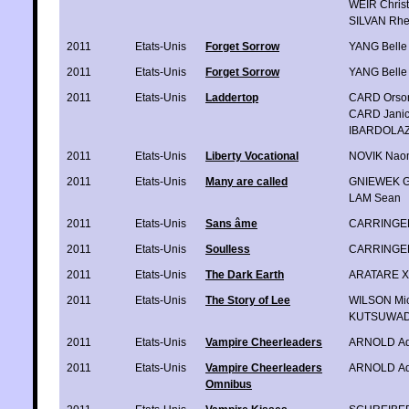
WEIR Christ
SILVAN Rh
2011
Etats-Unis
Forget Sorrow
YANG Belle
2011
Etats-Unis
Forget Sorrow
YANG Belle
2011
Etats-Unis
Laddertop
CARD Orson
CARD Janic
IBARDOLAZ
2011
Etats-Unis
Liberty Vocational
NOVIK Nao
2011
Etats-Unis
Many are called
GNIEWEK Ga
LAM Sean
2011
Etats-Unis
Sans âme
CARRINGER
2011
Etats-Unis
Soulless
CARRINGER
2011
Etats-Unis
The Dark Earth
ARATARE X
2011
Etats-Unis
The Story of Lee
WILSON Mic
KUTSUWAD
2011
Etats-Unis
Vampire Cheerleaders
ARNOLD A
2011
Etats-Unis
Vampire Cheerleaders
ARNOLD A
Omnibus