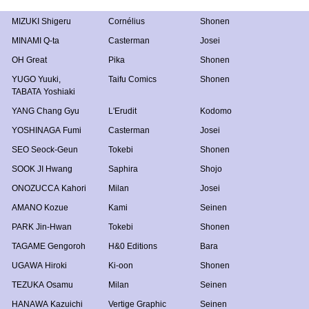
MIZUKI Shigeru
Cornélius
Shonen
MINAMI Q-ta
Casterman
Josei
OH Great
Pika
Shonen
YUGO Yuuki
,
Taifu Comics
Shonen
TABATA Yoshiaki
YANG Chang Gyu
L'Erudit
Kodomo
YOSHINAGA Fumi
Casterman
Josei
SEO Seock-Geun
Tokebi
Shonen
SOOK JI Hwang
Saphira
Shojo
ONOZUCCA Kahori
Milan
Josei
AMANO Kozue
Kami
Seinen
PARK Jin-Hwan
Tokebi
Shonen
TAGAME Gengoroh
H&0 Editions
Bara
UGAWA Hiroki
Ki-oon
Shonen
TEZUKA Osamu
Milan
Seinen
HANAWA Kazuichi
Vertige Graphic
Seinen