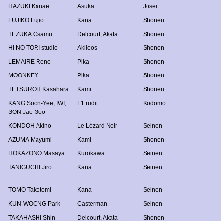
HAZUKI Kanae
Asuka
Josei
FUJIKO Fujio
Kana
Shonen
TEZUKA Osamu
Delcourt
,
Akata
Shonen
HI NO TORI studio
Akileos
Shonen
LEMAIRE Reno
Pika
Shonen
MOONKEY
Pika
Shonen
TETSUROH Kasahara
Kami
Shonen
KANG Soon-Yee
,
IWI
,
L'Erudit
Kodomo
SON Jae-Soo
KONDOH Akino
Le Lézard Noir
Seinen
AZUMA Mayumi
Kami
Shonen
HOKAZONO Masaya
Kurokawa
Seinen
TANIGUCHI Jiro
Kana
Seinen
TOMO Taketomi
Kana
Seinen
KUN-WOONG Park
Casterman
Seinen
TAKAHASHI Shin
Delcourt
,
Akata
Shonen