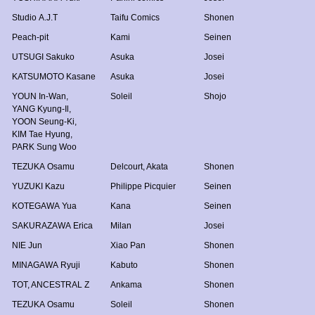
Studio A.J.T
Taifu Comics
Shonen
Peach-pit
Kami
Seinen
UTSUGI Sakuko
Asuka
Josei
KATSUMOTO Kasane
Asuka
Josei
YOUN In-Wan
,
Soleil
Shojo
YANG Kyung-Il
,
YOON Seung-Ki
,
KIM Tae Hyung
,
PARK Sung Woo
TEZUKA Osamu
Delcourt
,
Akata
Shonen
YUZUKI Kazu
Philippe Picquier
Seinen
KOTEGAWA Yua
Kana
Seinen
SAKURAZAWA Erica
Milan
Josei
NIE Jun
Xiao Pan
Shonen
MINAGAWA Ryuji
Kabuto
Shonen
TOT
,
ANCESTRAL Z
Ankama
Shonen
TEZUKA Osamu
Soleil
Shonen