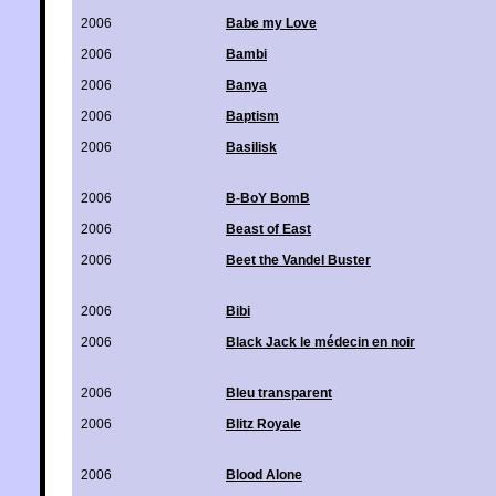
2006
Babe my Love
2006
Bambi
2006
Banya
2006
Baptism
2006
Basilisk
2006
B-BoY BomB
2006
Beast of East
2006
Beet the Vandel Buster
2006
Bibi
2006
Black Jack le médecin en noir
2006
Bleu transparent
2006
Blitz Royale
2006
Blood Alone