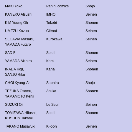
MAKI Yoko
Panini comics
Shojo
KANEKO Atsushi
IMHO
Seinen
KIM Young Oh
Tokebi
Shonen
UMEZU Kazuo
Glénat
Seinen
SEGAWA Masaki
,
Kurokawa
Seinen
YAMADA Futaro
SAD.F
Soleil
Shonen
YAMADA Akihiro
Kami
Seinen
INADA Koji
,
Kana
Shonen
SANJO Riku
CHOI Kyung-Ah
Saphira
Shojo
TEZUKA Osamu
,
Asuka
Shonen
YAMAMOTO Kenji
SUZUKI Oji
Le Seuil
Seinen
TOMIZAWA Hitoshi
,
Soleil
Shonen
KUSHUN Takami
TAKANO Masayuki
Ki-oon
Seinen