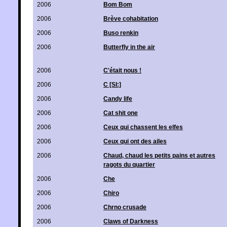
2006
Bom Bom
2006
Brève cohabitation
2006
Buso renkin
2006
Butterfly in the air
2006
C'était nous !
2006
C [SI:]
2006
Candy life
2006
Cat shit one
2006
Ceux qui chassent les elfes
2006
Ceux qui ont des ailes
2006
Chaud, chaud les petits pains et autres
ragots du quartier
2006
Che
2006
Chiro
2006
Chrno crusade
2006
Claws of Darkness