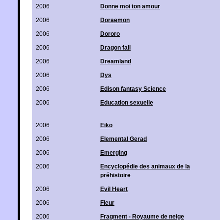
2006
Donne moi ton amour
2006
Doraemon
2006
Dororo
2006
Dragon fall
2006
Dreamland
2006
Dys
2006
Edison fantasy Science
2006
Education sexuelle
2006
Eiko
2006
Elemental Gerad
2006
Emerging
2006
Encyclopédie des animaux de la
préhistoire
2006
Evil Heart
2006
Fleur
2006
Fragment - Royaume de neige