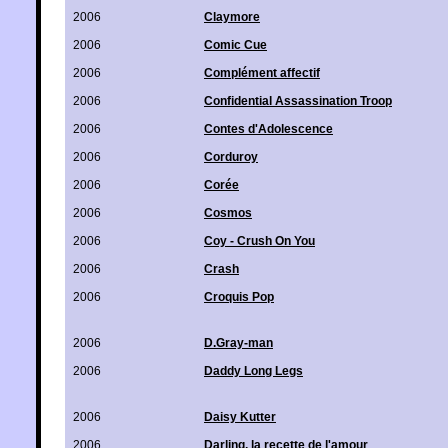
2006
Claymore
2006
Comic Cue
2006
Complément affectif
2006
Confidential Assassination Troop
2006
Contes d'Adolescence
2006
Corduroy
2006
Corée
2006
Cosmos
2006
Coy - Crush On You
2006
Crash
2006
Croquis Pop
2006
D.Gray-man
2006
Daddy Long Legs
2006
Daisy Kutter
2006
Darling, la recette de l'amour