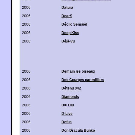
2006
Datura
2006
DearS
2006
Déclic Sensuel
2006
Deep Kiss
2006
Déjà-vu
2006
Demain les oiseaux
2006
Des Courges par milliers
2006
Détenu 042
2006
Diamonds
2006
Diu Diu
2006
D-Live
2006
Dofus
2006
Don Dracula Bunko