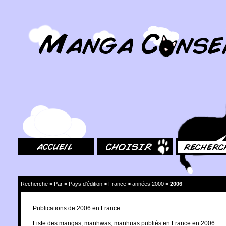
MangaConseil.com
Accueil
Choisir
Rechercher
Recherche
>
Par
>
Pays d'édition
>
France
>
années 2000
>
2006
Publications de 2006 en France
Liste des mangas, manhwas, manhuas publiés en France en 2006