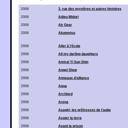
2006
3, rue des mystères et autres histoires
2006
Adieu Midori
2006
Air Gear
2006
Akumetsu
2006
Aller à l'école
2006
All my darling daughters
2006
Amiral Yi Sun Shin
2006
Angel Shop
2006
Anneaux d'alliance
2006
Aqua
2006
Archlord
2006
Arena
2006
Asagiri, les prêtresses de l'aube
2006
Avaler la terre
2006
Avant la prison