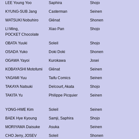
LEE Young Yoo
Saphira
Shojo
KYUNG-SUB Jang
Casterman
Seinen
WATSUKI Nobuhiro
Glénat
Shonen
LI Ming
,
Xiao Pan
Shojo
POCKET Chocolate
OBATA Yuuki
Soleil
Shojo
OSADA Yuko
Doki Doki
Shonen
OGAWA Yayoi
Kurokawa
Josei
KOBAYASHI Motofumi
Glénat
Seinen
YAGAMI Yuu
Taifu Comics
Seinen
TAKAYA Natsuki
Delcourt
,
Akata
Shojo
TAKITA Yu
Philippe Picquier
Seinen
YONG-HWE Kim
Soleil
Seinen
BAEK Hye Kyoung
Samji
,
Saphira
Shojo
MORIYAMA Daisuke
Asuka
Seinen
CHO Jerry
,
JOSEV
Soleil
Shonen