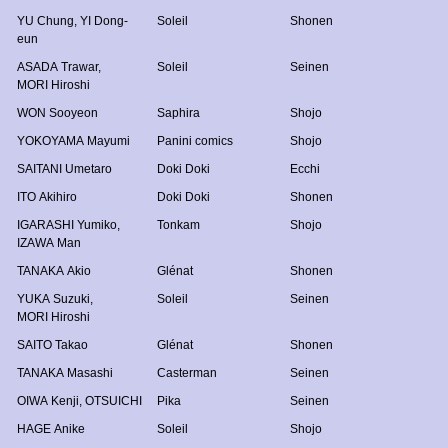
YU Chung
,
YI Dong-
Soleil
Shonen
eun
ASADA Trawar
,
Soleil
Seinen
MORI Hiroshi
WON Sooyeon
Saphira
Shojo
YOKOYAMA Mayumi
Panini comics
Shojo
SAITANI Umetaro
Doki Doki
Ecchi
ITO Akihiro
Doki Doki
Shonen
IGARASHI Yumiko
,
Tonkam
Shojo
IZAWA Man
TANAKA Akio
Glénat
Shonen
YUKA Suzuki
,
Soleil
Seinen
MORI Hiroshi
SAITO Takao
Glénat
Shonen
TANAKA Masashi
Casterman
Seinen
OIWA Kenji
,
OTSUICHI
Pika
Seinen
HAGE Anike
Soleil
Shojo